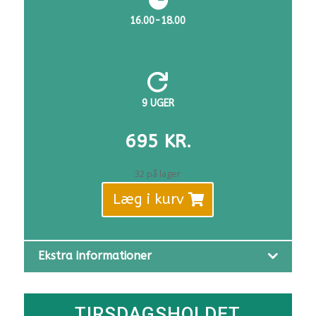
16.00-18.00

9 UGER
695
KR.
32 på lager
Læg i kurv
Ekstra informationer
TIRSDAGSHOLDET