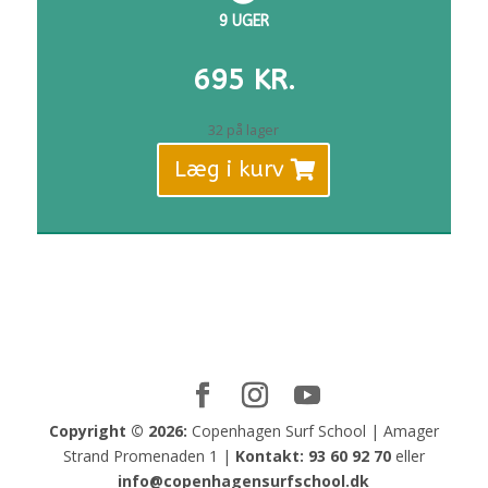
9 UGER
695
KR.
32 på lager
Læg i kurv
Copyright © 2026:
Copenhagen Surf School | Amager
Strand Promenaden 1 |
Kontakt:
93 60 92 70
eller
info@copenhagensurfschool.dk