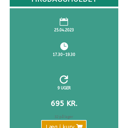

25.04.2023

17.30-19.30

9 UGER
695
KR.
32 på lager
Læg i kurv