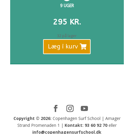
9 UGER
295
KR.
32 på lager
Læg i kurv
Copyright © 2026:
Copenhagen Surf School | Amager
Strand Promenaden 1 |
Kontakt:
93 60 92 70
eller
info@copenhagensurfschool.dk