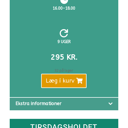
16.00-18.00

9 UGER
295
KR.
32 på lager
Læg i kurv
Ekstra informationer
TIRSDAGSHOLDET