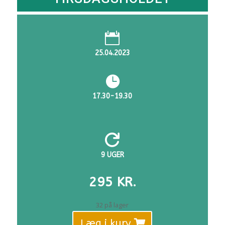

25.04.2023

17.30-19.30

9 UGER
295
KR.
32 på lager
Læg i kurv