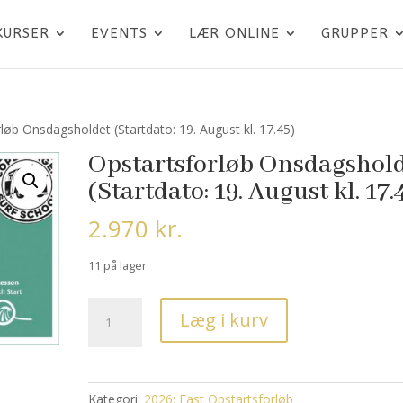
KURSER
EVENTS
LÆR ONLINE
GRUPPER
løb Onsdagsholdet (Startdato: 19. August kl. 17.45)
Opstartsforløb Onsdagshol
(Startdato: 19. August kl. 17.
2.970
kr.
11 på lager
Opstartsforløb
Læg i kurv
Onsdagsholdet
(Startdato:
19.
August
Kategori:
2026: Fast Opstartsforløb