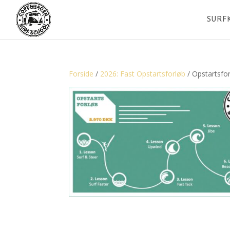
SURF
Forside
/
2026: Fast Opstartsforløb
/ Opstartsfor