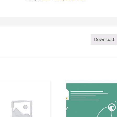
kl.
17.45)
antal
Download