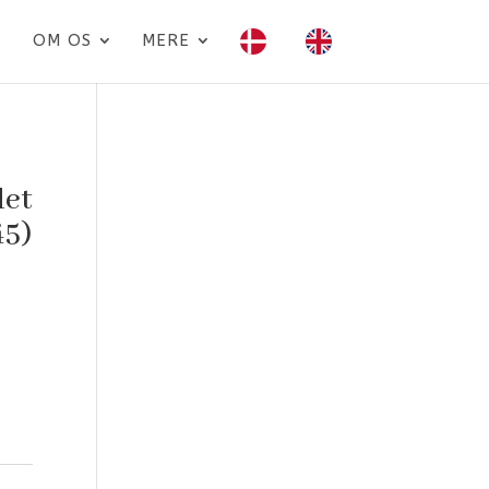
OM OS
MERE
det
45)