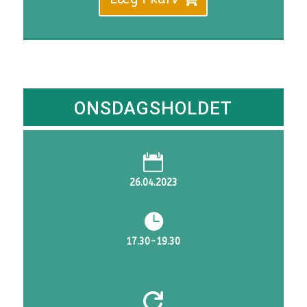
4.455 KR..
3.980 KR
ONSDAGSHOLDET

26.04.2023

17.30-19.30
