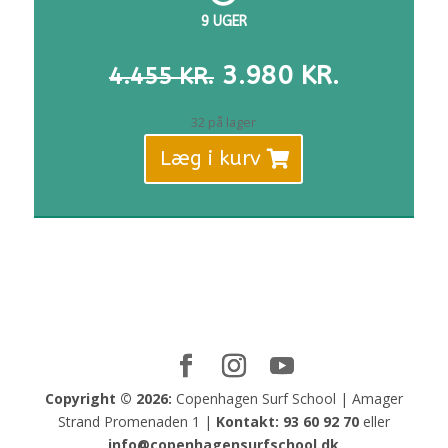
9 UGER
DEN
DEN
3.980
KR.
4.455
KR.
OPRINDELIGE
AKTUELL
PRIS
PRIS
32 på lager
VAR:
ER:
Læg i kurv
4.455 KR..
3.980 KR
Copyright © 2026:
Copenhagen Surf School | Amager
Strand Promenaden 1 |
Kontakt:
93 60 92 70
eller
info@copenhagensurfschool.dk