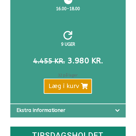
16.00-18.00

9 UGER
DEN
DEN
3.980
KR.
4.455
KR.
OPRINDELIGE
AKTUELL
PRIS
PRIS
32 på lager
VAR:
ER:
Læg i kurv
4.455 KR..
3.980 KR
Ekstra informationer
TIRSDAGSHOLDET