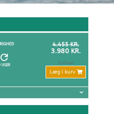
DEN
4.455
KR.
RIGHED
OPRINDELI
DEN
3.980
KR.
PRIS
AKTUELLE

VAR:
PRIS
32 på lager
9 UGER
4.455 KR..
ER:
Læg i kurv
3.980 KR..