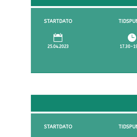
STARTDATO
TIDSPU


25.04.2023
17.30-1
STARTDATO
TIDSPU