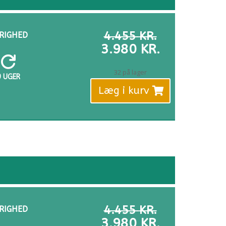
DEN
4.455
KR.
RIGHED
OPRINDELI
DEN
3.980
KR.
PRIS
AKTUELLE

VAR:
PRIS
32 på lager
9 UGER
4.455 KR..
ER:
Læg i kurv
3.980 KR..
DEN
4.455
KR.
RIGHED
OPRINDELI
DEN
3.980
KR.