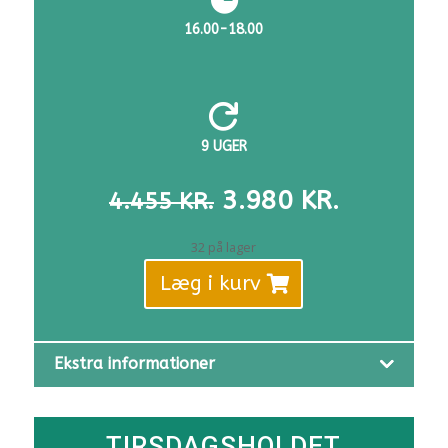
16.00-18.00

9 UGER
DEN
DEN
3.980
KR.
4.455
KR.
OPRINDELIGE
AKTUELL
PRIS
PRIS
32 på lager
VAR:
ER:
Læg i kurv
4.455 KR..
3.980 KR
Ekstra informationer
TIRSDAGSHOLDET