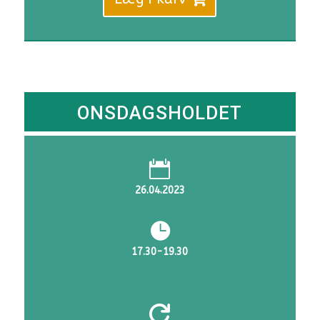
4.455 KR..
3.980 KR
ONSDAGSHOLDET

26.04.2023

17.30-19.30
