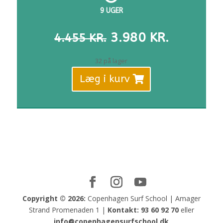
9 UGER
DEN
DEN
3.980
KR.
4.455
KR.
OPRINDELIGE
AKTUELL
PRIS
PRIS
32 på lager
VAR:
ER:
Læg i kurv
4.455 KR..
3.980 KR
Copyright © 2026:
Copenhagen Surf School | Amager
Strand Promenaden 1 |
Kontakt:
93 60 92 70
eller
info@copenhagensurfschool.dk