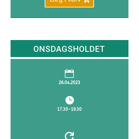
4.455 KR..
3.980 KR
ONSDAGSHOLDET

26.04.2023

17.30-19.30
