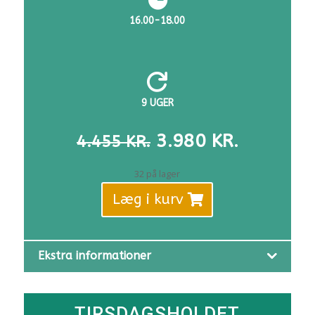
16.00-18.00

9 UGER
DEN
DEN
3.980
KR.
4.455
KR.
OPRINDELIGE
AKTUELL
PRIS
PRIS
32 på lager
VAR:
ER:
Læg i kurv
4.455 KR..
3.980 KR
Ekstra informationer
TIRSDAGSHOLDET