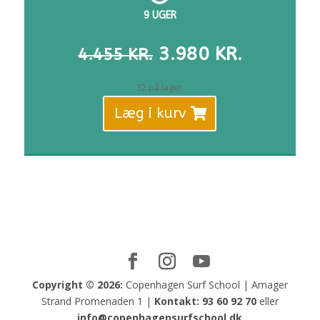
9 UGER
DEN
DEN
3.980
KR.
4.455
KR.
OPRINDELIGE
AKTUELL
PRIS
PRIS
32 på lager
VAR:
ER:
Læg i kurv
4.455 KR..
3.980 KR
Copyright © 2026:
Copenhagen Surf School | Amager
Strand Promenaden 1 |
Kontakt:
93 60 92 70
eller
info@copenhagensurfschool.dk