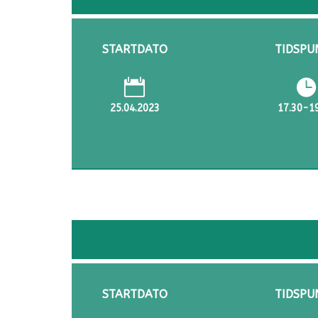
STARTDATO
TIDSPU


25.04.2023
17.30-1
STARTDATO
TIDSPU