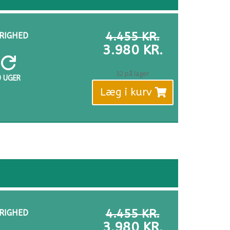
DEN
4.455
KR.
RIGHED
OPRINDELI
DEN
3.980
KR.
PRIS
AKTUELLE

VAR:
PRIS
32 på lager
9 UGER
4.455 KR..
ER:
Læg i kurv
3.980 KR..
DEN
4.455
KR.
RIGHED
OPRINDELI
DEN
3.980
KR.