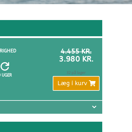
DEN
4.455
KR.
RIGHED
OPRINDELI
DEN
3.980
KR.
PRIS
AKTUELLE

VAR:
PRIS
32 på lager
9 UGER
4.455 KR..
ER:
Læg i kurv
3.980 KR..