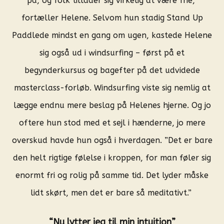
på, og folk tillader sig virkelig at være frie,”
fortæller Helene. Selvom hun stadig Stand Up
Paddlede mindst en gang om ugen, kastede Helene
sig også ud i windsurfing – først på et
begynderkursus og bagefter på det udvidede
masterclass-forløb. Windsurfing viste sig nemlig at
lægge endnu mere beslag på Helenes hjerne. Og jo
oftere hun stod med et sejl i hænderne, jo mere
overskud havde hun også i hverdagen. ”Det er bare
den helt rigtige følelse i kroppen, for man føler sig
enormt fri og rolig på samme tid. Det lyder måske
lidt skørt, men det er bare så meditativt.”
“Nu lytter jeg til min intuition”