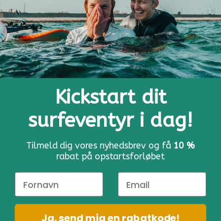
BOOK NU
Kickstart dit
surfeventyr i dag!
Tilmeld dig vores nyhedsbrev og få
10 %
rabat på opstartsforløbet
Copyright © 2026:
Copenhagen Surf School | Amager
Strand Promenaden 1 |
Kontakt:
93 60 92 70
eller
info@copenhagensurfschool.dk
Start dit windsurfeventyr i dag!
Ja, send mig en rabatkode!
X