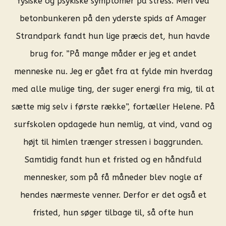
fysiske og psykiske symptomer på stress. Men ved
betonbunkeren på den yderste spids af Amager
Strandpark fandt hun lige præcis det, hun havde
brug for. ”På mange måder er jeg et andet
menneske nu. Jeg er gået fra at fylde min hverdag
med alle mulige ting, der suger energi fra mig, til at
sætte mig selv i første række”, fortæller Helene. På
surfskolen opdagede hun nemlig, at vind, vand og
højt til himlen trænger stressen i baggrunden.
Samtidig fandt hun et fristed og en håndfuld
mennesker, som på få måneder blev nogle af
hendes nærmeste venner. Derfor er det også et
fristed, hun søger tilbage til, så ofte hun