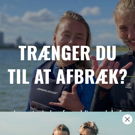
TRÆNGER DU
TIL AT AFBRÆK?
Lær at windsurfe og bliv en del af
vores hyggelige surfcommunity!
Vores opstartsforløb er vejen frem.